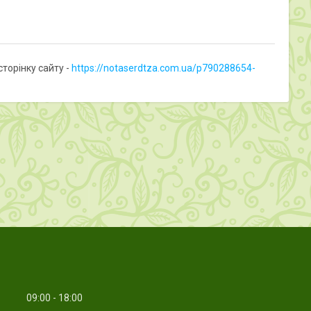
торінку сайту -
https://notaserdtza.com.ua/p790288654-
09:00
18:00