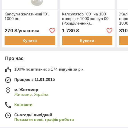
Капсули желатинові "0",
Капсулятор "00" на 100
Жела
1000 шт.
отворів + 1000 капсул 00
поро
(Роздділенних)..
1000
270
1 780
310
₴/упаковка
₴
Купити
Купити
Про нас
100% позитивних з 174 відгуків за рік
Працює з 11.01.2015
м. Житомир
Житомир, Україна
Контакти
Сьогодні вихідний
Показати весь графік роботи