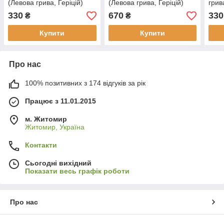
(Левова грива, Геріцій)
(Левова грива, Геріцій)
грива
330
670
330
₴
₴
Купити
Купити
Про нас
100% позитивних з 174 відгуків за рік
Працює з 11.01.2015
м. Житомир
Житомир, Україна
Контакти
Сьогодні вихідний
Показати весь графік роботи
Про нас