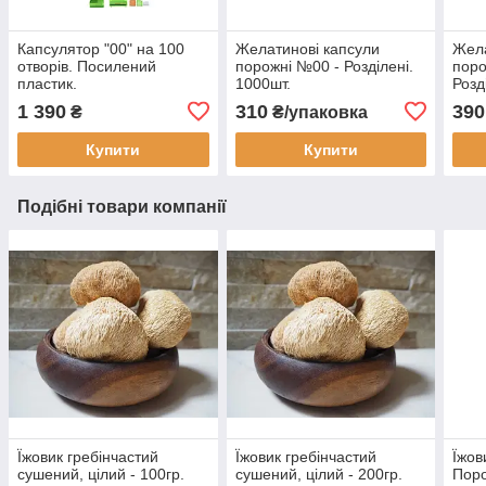
Капсулятор "00" на 100
Желатинові капсули
Жела
отворів. Посилений
порожні №00 - Розділені.
поро
пластик.
1000шт.
Розд
1 390
310
390
₴
₴/упаковка
Купити
Купити
Подібні товари компанії
Їжовик гребінчастий
Їжовик гребінчастий
Їжов
сушений, цілий - 100гр.
сушений, цілий - 200гр.
Поро